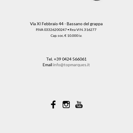
Via XI Febbraio 44 - Bassano del grappa
P.IVA 03326200247 • Rea VI N. 316277
Cap. soc. € 10.000 i.v.
Tel.
+39 0424 566061
Email
info@topmarques.it